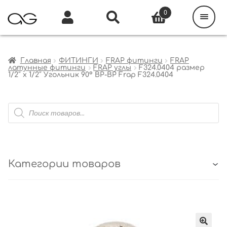
Поиск
товаров
0
Каталог
Инфо
Кабинет
Главная
ФИТИНГИ
FRAP фитинги
FRAP
латунные фитинги
FRAP углы
F324.0404 размер
1/2″ x 1/2″ Угольник 90° ВР-ВР Frap F324.0404
Поиск
товаров
Категории товаров