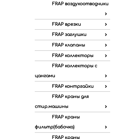
FRAP воздухоотводчики
FRAP врезки
FRAP заглушки
FRAP клапаны
FRAP коллекторы
FRAP коллекторы с
цангами
FRAP контргайки
FRAP краны для
стир.машины
FRAP краны
фильтр(бабочка)
FRAP краны