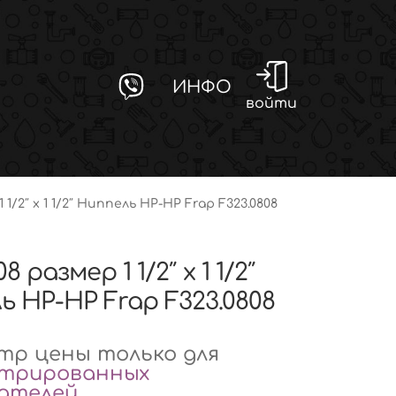
ИНФО
войти
 1/2″ x 1 1/2″ Ниппель НР-НР Frap F323.0808
8 размер 1 1/2″ x 1 1/2″
ь НР-НР Frap F323.0808
р цены только для
стрированных
вателей
.