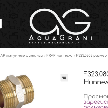
RAP латунные фитинги
FRAP ниппели
F323.0808 размер 1
F323.080
Ниппел
Просмот
зареги
пользо