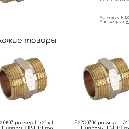
Артикул:
F32
Категория:
F
хожие товары
3.0807 размер 1 1/2″ x 1
F323.0706 размер 1 1/4″
″ Ниппель НР-НР Frap
Ниппель НР-НР Fr