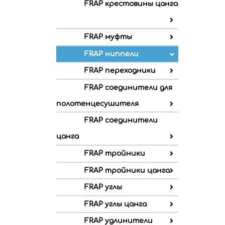
FRAP крестовины цанга
FRAP муфты
FRAP ниппели
FRAP переходники
FRAP соединители для
полотенцесушителя
FRAP соединители
цанга
FRAP тройники
FRAP тройники цанга
FRAP углы
FRAP углы цанга
FRAP удлинители