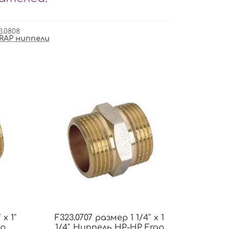
3.0808
RAP ниппели
 x 1″
F323.0707 размер 1 1/4″ x 1
ap
1/4″ Ниппель НР-НР Frap