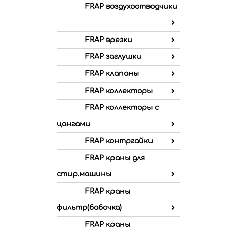
FRAP воздухоотводчики
FRAP врезки
FRAP заглушки
FRAP клапаны
FRAP коллекторы
FRAP коллекторы с
цангами
FRAP контргайки
FRAP краны для
стир.машины
FRAP краны
фильтр(бабочка)
FRAP краны