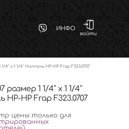
ИНФО
войти
 1/4″ x 1 1/4″ Ниппель НР-НР Frap F323.0707
7 размер 1 1/4″ x 1 1/4″
 НР-НР Frap F323.0707
р цены только для
стрированных
вателей
.