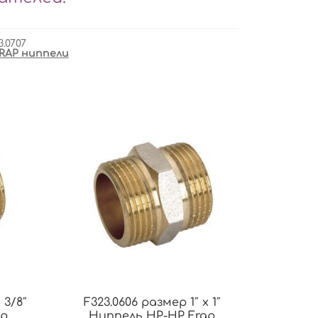
3.0707
RAP ниппели
 3/8″
F323.0606 размер 1″ x 1″
ap
Ниппель НР-НР Frap