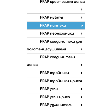
FRAP крестовины цанга
FRAP муфты
FRAP ниппели
FRAP переходники
FRAP соединители для
полотенцесушителя
FRAP соединители
цанга
FRAP тройники
FRAP тройники цанга
FRAP углы
FRAP углы цанга
FRAP удлинители