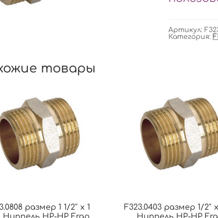
Артикул:
F32
Категория:
F
хожие товары
3.0808 размер 1 1/2″ x 1
F323.0403 размер 1/2″ x
″ Ниппель НР-НР Frap
Ниппель НР-НР Fr