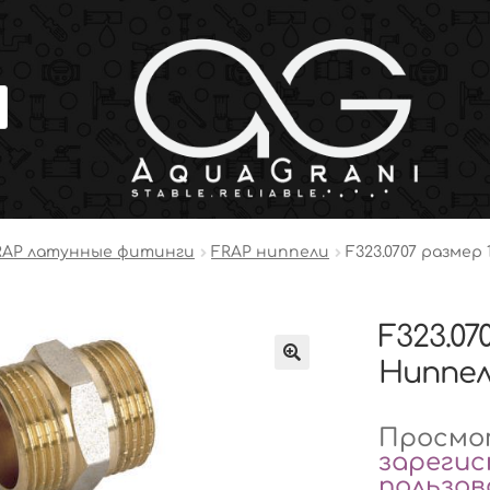
RAP латунные фитинги
FRAP ниппели
F323.0707 размер 1
F323.070
Ниппель
Просмот
зареги
пользо