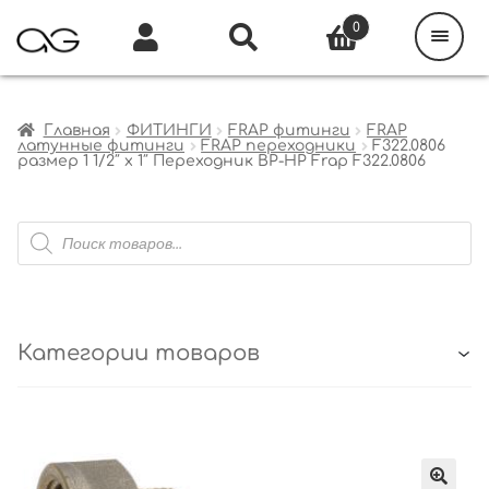
Поиск
товаров
0
Каталог
Инфо
Кабинет
Главная
ФИТИНГИ
FRAP фитинги
FRAP
латунные фитинги
FRAP переходники
F322.0806
размер 1 1/2″ x 1″ Переходник ВР-НР Frap F322.0806
Поиск
товаров
Категории товаров