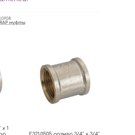
1.0908
RAP муфты
 x 1
rap
F321.0505 размер 3/4″ x 3/4″