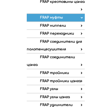
FRAP крестовины цанга
FRAP муфты
FRAP ниппели
FRAP переходники
FRAP соединители для
полотенцесушителя
FRAP соединители
цанга
FRAP тройники
FRAP тройники цанга
FRAP углы
FRAP углы цанга
FRAP удлинители