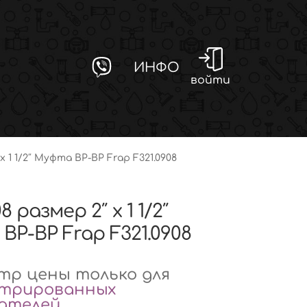
ИНФО
войти
 x 1 1/2″ Муфта ВР-ВР Frap F321.0908
8 размер 2″ x 1 1/2″
ВР-ВР Frap F321.0908
р цены только для
стрированных
вателей
.