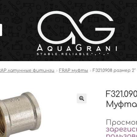
RAP латунные фитинги
FRAP муфты
F321.0908 размер 2″
F321.090
Муфта 
Просмот
зареги
пользо