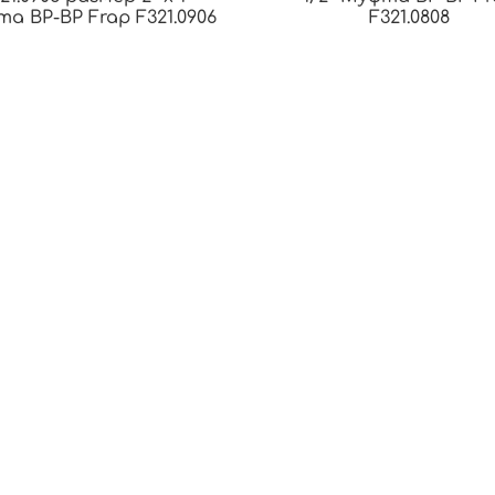
а ВР-ВР Frap F321.0906
F321.0808