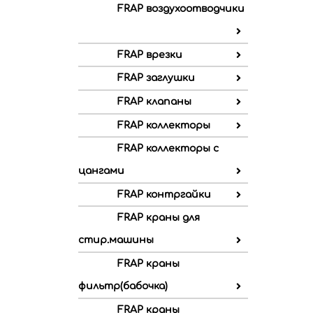
FRAP воздухоотводчики
FRAP врезки
FRAP заглушки
FRAP клапаны
FRAP коллекторы
FRAP коллекторы с
цангами
FRAP контргайки
FRAP краны для
стир.машины
FRAP краны
фильтр(бабочка)
FRAP краны