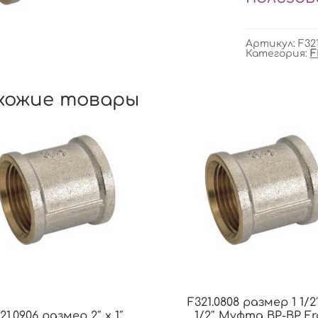
Артикул:
F32
Категория:
F
хожие товары
F321.0808 размер 1 1/2″
21.0906 размер 2″ x 1″
1/2″ Муфта ВР-ВР F