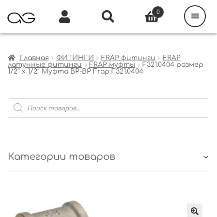
Поиск
товаров
0
Каталог
Инфо
Кабинет
Главная
ФИТИНГИ
FRAP фитинги
FRAP
латунные фитинги
FRAP муфты
F321.0404 размер
1/2″ x 1/2″ Муфта ВР-ВР Frap F321.0404
Поиск
товаров
Категории товаров