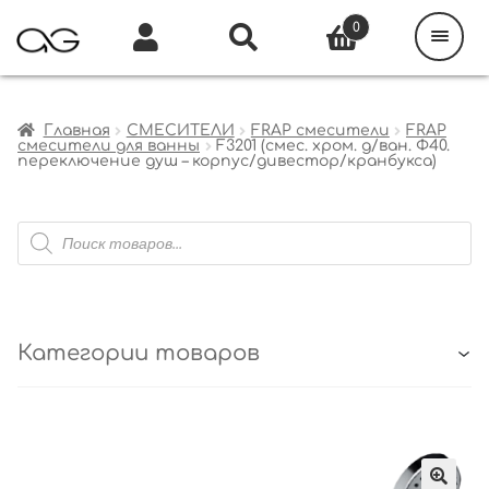
Поиск
товаров
0
Каталог
Инфо
Кабинет
Главная
СМЕСИТЕЛИ
FRAP смесители
FRAP
смесители для ванны
F3201 (смес. хром. д/ван. Ф40.
переключение душ – корпус/дивестор/кранбукса)
Поиск
товаров
Категории товаров