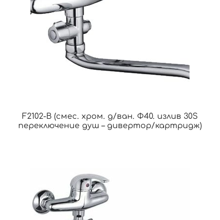
F2102-B (смес. хром. д/ван. Ф40. излив 30S
переключение душ – дивертор/картридж)