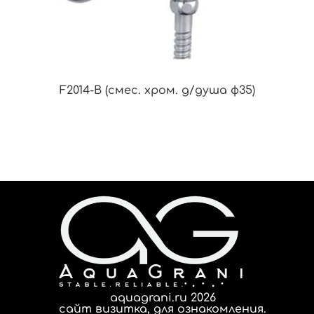
F2014-B (смес. хром. д/душа ф35)
aquagrani.ru 2026
сайт визитка, для ознакомления.