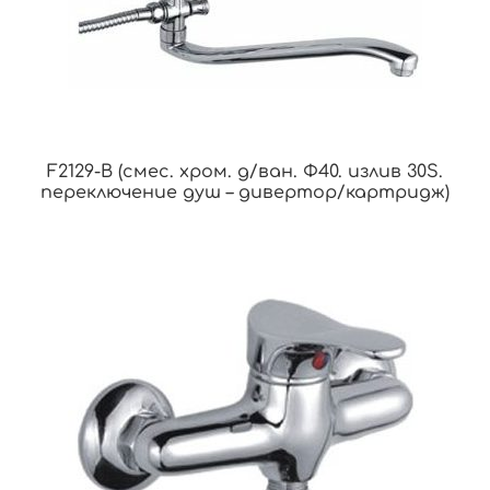
F2129-B (смес. хром. д/ван. Ф40. излив 30S.
переключение душ – дивертор/картридж)