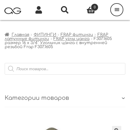
Поиск
товаров
0
Каталог
Инфо
Кабинет
Главная
ФИТИНГИ
FRAP фитинги
FRAP
латунные фитинги
FRAP углы цанга
F307.1605
размер 16 x 3/4″ Угольник цанга с внутренней
резьбой Frap F307.1605
Поиск
товаров
Категории товаров