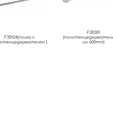
F30301
F30124(полка с
(полотенцедержател
отенцедержателем )
ин 600mm)