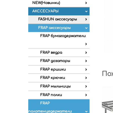
NEW(Новинки)
АКССЕСУАРЫ
FASHUN акссесуары
FRAP акссесуары
FRAP бумагодержатели
FRAP ведра
FRAP дозаторы
FRAP ершики
По
FRAP крючки
FRAP мыльницы
FRAP полки
FRAP
полотенцедержатели