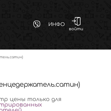
ИНФО
войти
тель.сатин)
енцедержатель.сатин)
р цены только для
стрированных
вателей
.