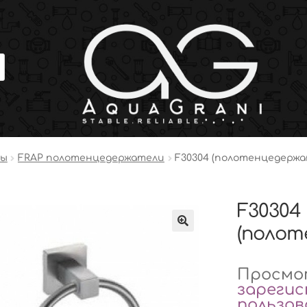
ры
FRAP полотенцедержатели
F30304 (полотенцедержа
F30304
(полот
Просмот
зареги
пользо