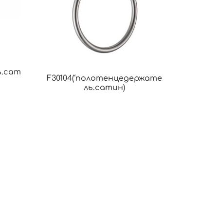
ь.сат
F30104(‘полотенцедержате
ль.сатин)