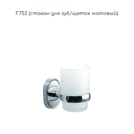
F752 (стакан для зуб/щеток матовый)