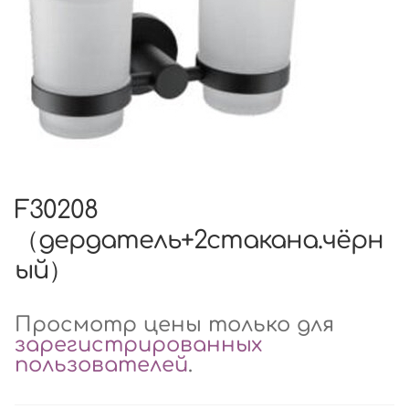
F30208
（дердатель+2стакана.чёрн
ый）
Просмотр цены только для
зарегистрированных
пользователей
.