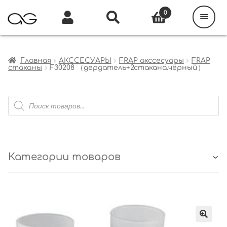
Поиск
товаров
0
Каталог
Инфо
Кабинет
Главная
АКССЕСУАРЫ
FRAP акссесуары
FRAP
стаканы
F30208 （дердатель+2стакана.чёрный）
Поиск
товаров
Категории товаров