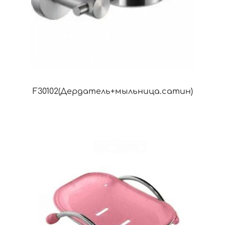
F30102(Дердатель+мыльница.сатин)