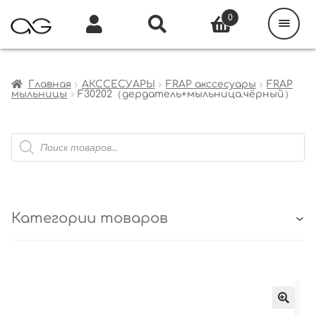
Поиск
товаров
0
Каталог
Инфо
Кабинет
Главная
АКССЕСУАРЫ
FRAP акссесуары
FRAP
мыльницы
F30202（дердатель+мыльница.чёрный）
Поиск
товаров
Категории товаров