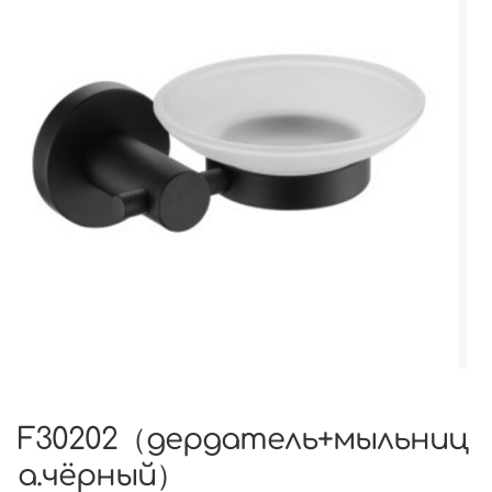
F30202（дердатель+мыльниц
а.чёрный）