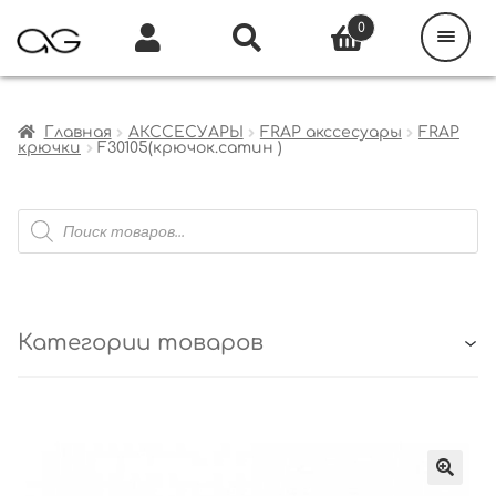
Поиск
товаров
0
Каталог
Инфо
Кабинет
Главная
АКССЕСУАРЫ
FRAP акссесуары
FRAP
крючки
F30105(крючок.сатин )
Поиск
товаров
Категории товаров