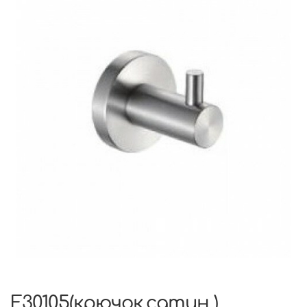
F30105(крючок.сатин )