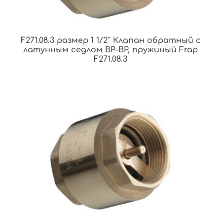
F271.08.3 размер 1 1/2″ Клапан обратный с
латунным седлом ВР-ВР, пружиный Frap
F271.08.3