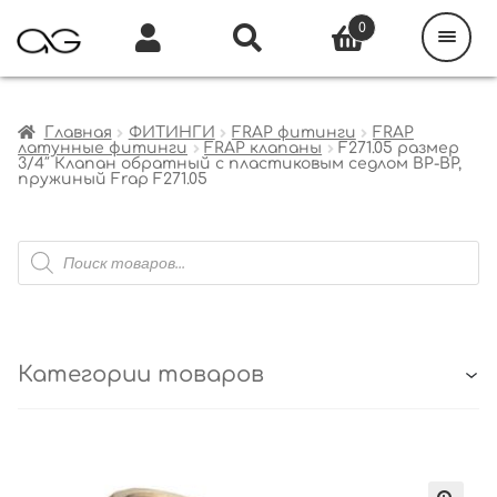
Поиск
товаров
0
Каталог
Инфо
Кабинет
Главная
ФИТИНГИ
FRAP фитинги
FRAP
латунные фитинги
FRAP клапаны
F271.05 размер
3/4″ Клапан обратный с пластиковым седлом ВР-ВР,
пружиный Frap F271.05
Поиск
товаров
Категории товаров