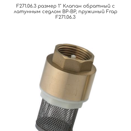
F271.06.3 размер 1″ Клапан обратный с
латунным седлом ВР-ВР, пружиный Frap
F271.06.3