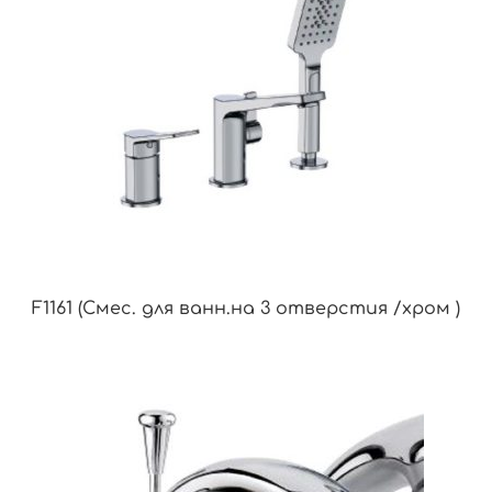
F1161 (Смес. для ванн.на 3 отверстия /хром )