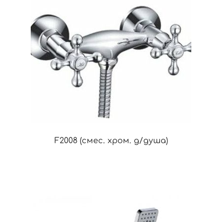
F2008 (смес. хром. д/душа)