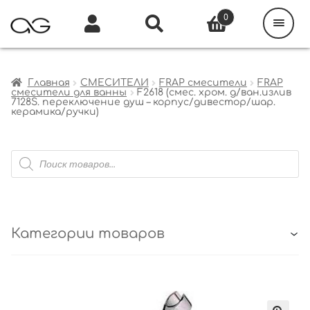
Поиск
товаров
0
Каталог
Инфо
Кабинет
Главная
СМЕСИТЕЛИ
FRAP смесители
FRAP
смесители для ванны
F2618 (смес. хром. д/ван.излив
7128S. переключение душ – корпус/дивестор/шар.
керамика/ручки)
Поиск
товаров
Категории товаров