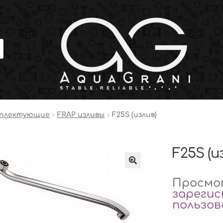
мплектующие
FRAP изливы
F25S (излив)
F25S (и
Просмот
зареги
пользо