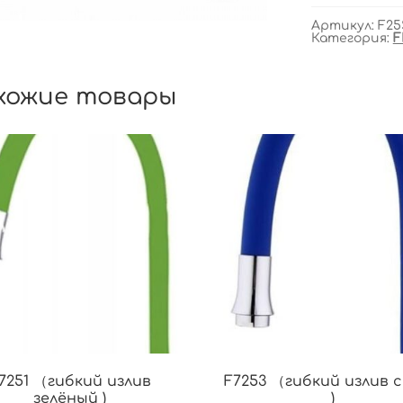
Артикул:
F25
Категория:
F
хожие товары
7251 （гибкий излив
F7253 （гибкий излив 
зелёный )
)