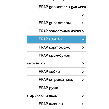
FRAP держатели для леек
FRAP диверторы
FRAP запастные части
FRAP изливы
FRAP картриджи
FRAP кран-буксы
маховики
FRAP лейки
FRAP отражатели
FRAP ручки
переключатели
FRAP шланги