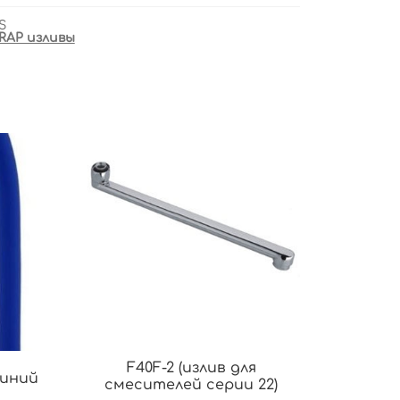
S
RAP изливы
F40F-2 (излив для
синий
смесителей серии 22)