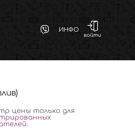
ИНФО
войти
злив)
р цены только для
стрированных
вателей
.