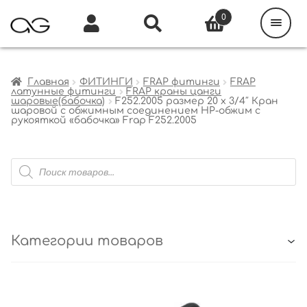
Поиск
товаров
0
Каталог
Инфо
Кабинет
Главная
ФИТИНГИ
FRAP фитинги
FRAP
латунные фитинги
FRAP краны цанги
шаровые(бабочка)
F252.2005 размер 20 x 3/4″ Кран
шаровой с обжимным соединением НР-обжим с
рукояткой «бабочка» Frap F252.2005
Поиск
товаров
Категории товаров