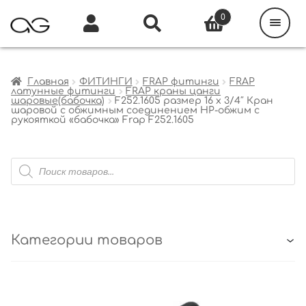
Поиск
товаров
0
Каталог
Инфо
Кабинет
Главная
ФИТИНГИ
FRAP фитинги
FRAP
латунные фитинги
FRAP краны цанги
шаровые(бабочка)
F252.1605 размер 16 x 3/4″ Кран
шаровой с обжимным соединением НР-обжим с
рукояткой «бабочка» Frap F252.1605
Поиск
товаров
Категории товаров