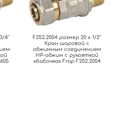
3/4″
F252.2004 размер 20 x 1/2″
Кран шаровой с
ием
обжимным соединением
кой
НР-обжим с рукояткой
1605
«бабочка» Frap F252.2004