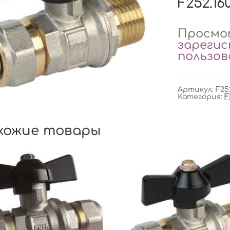
F252.16
Просмот
зареги
пользо
Артикул:
F25
Категория:
F
хожие товары