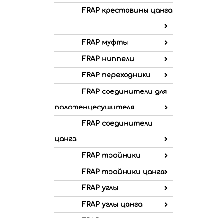
FRAP крестовины цанга
FRAP муфты
FRAP ниппели
FRAP переходники
FRAP соединители для
полотенцесушителя
FRAP соединители
цанга
FRAP тройники
FRAP тройники цанга
FRAP углы
FRAP углы цанга