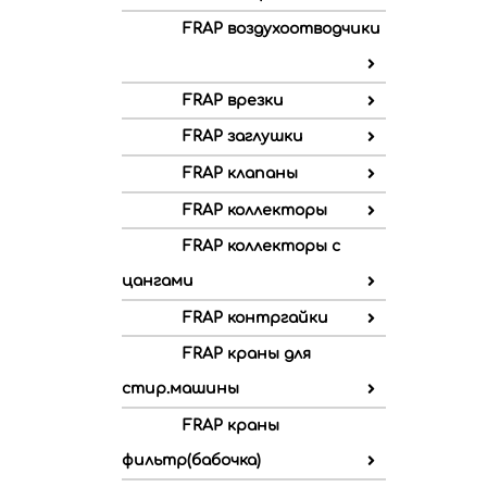
FRAP воздухоотводчики
FRAP врезки
FRAP заглушки
FRAP клапаны
FRAP коллекторы
FRAP коллекторы с
цангами
FRAP контргайки
FRAP краны для
стир.машины
FRAP краны
фильтр(бабочка)