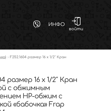
ИНФО
войти
ка)
F252.1604 размер 16 x 1/2″ Кран
04 размер 16 x 1/2″ Кран
й с обжимным
ением НР-обжим с
кой «бабочка» Frap