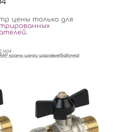
04
р цены только для
стрированных
вателей
.
2.1604
RAP краны цанги шаровые(бабочка)