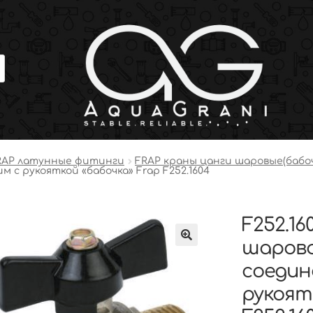
RAP латунные фитинги
FRAP краны цанги шаровые(бабоч
с рукояткой «бабочка» Frap F252.1604
F252.16
шарово
соедин
рукоят