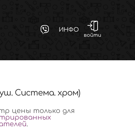
ИНФО
войти
Душ. Система. хром)
р цены только для
стрированных
вателей
.