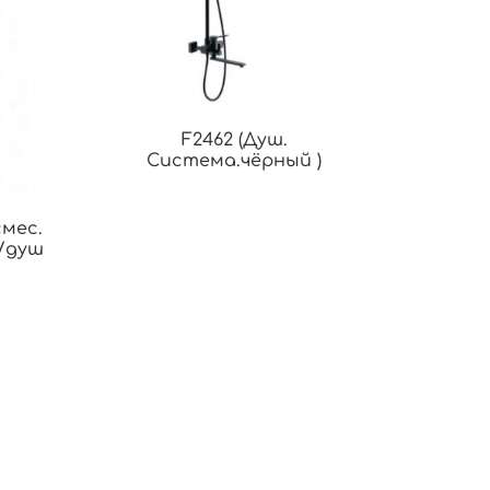
F2462 (Душ.
Система.чёрный )
мес.
х/душ