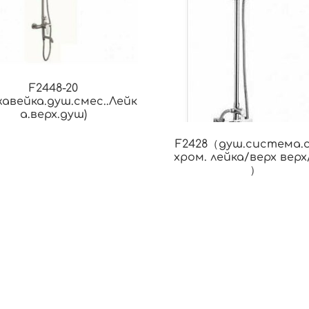
F2448-20
жавейка.душ.смес..Лейк
а.верх.душ)
F2428（душ.система.с
хром. лейка/верх вер
）