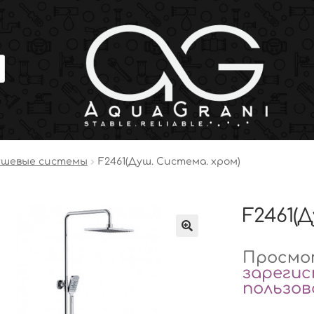
ушевые системы
F2461(Душ. Система. хром)
F2461(
Просмот
зареги
пользо