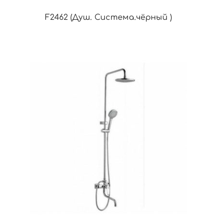
F2462 (Душ. Система.чёрный )