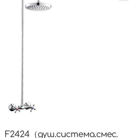
F2424（душ.система.смес.