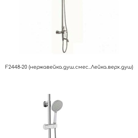
F2448-20 (нержавейка.душ.смес..Лейка.верх.душ)