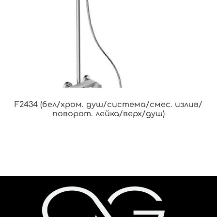
F2434 (бел/хром. душ/система/смес. излив/
поворот. лейка/верх/душ)