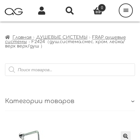
Поиск
товаров
0
Каталог
Инфо
Кабинет
Главная
ДУШЕВЫЕ СИСТЕМЫ
FRAP душевые
системы
F2424（душ.система.смес. хром. лейка/
верх верх/душ ）
Поиск
товаров
Категории товаров