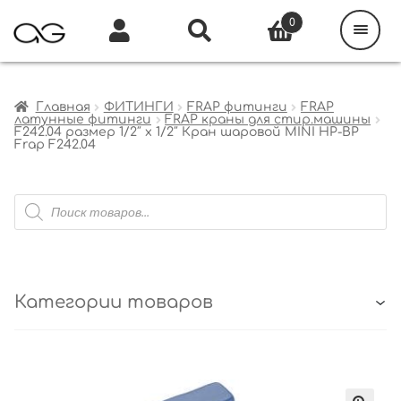
Поиск
товаров
0
Каталог
Инфо
Кабинет
Главная
ФИТИНГИ
FRAP фитинги
FRAP
латунные фитинги
FRAP краны для стир.машины
F242.04 размер 1/2″ x 1/2″ Кран шаровой MINI НР-ВР
Frap F242.04
Поиск
товаров
Категории товаров