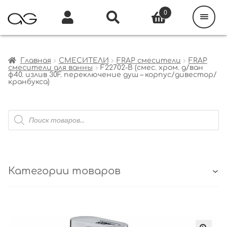
Поиск
товаров
0
Каталог
Инфо
Кабинет
Главная
СМЕСИТЕЛИ
FRAP смесители
FRAP
смесители для ванны
F22702-B (смес. хром. д/ван
ф40. излив 30F. переключение душ – корпус/дивестор/
кранбукса)
Поиск
товаров
Категории товаров