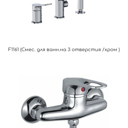
F1161 (Смес. для ванн.на 3 отверстия /хром )