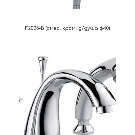
F2028-B (смес. хром. д/душа ф40)