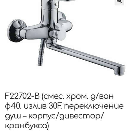
F22702-B (смес. хром. д/ван
ф40. излив 30F. переключение
душ – корпус/дивестор/
кранбукса)