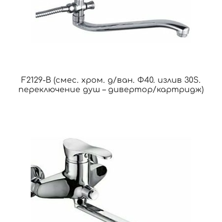
F2129-B (смес. хром. д/ван. Ф40. излив 30S.
переключение душ – дивертор/картридж)