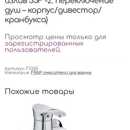
излив 35F -2. переключение
душ – корпус/дивестор/
кранбукса)
Просмотр цены только для
зарегистрированных
пользователей
.
Артикул:
F2265
Категория:
FRAP смесители для ванны
Похожие товары