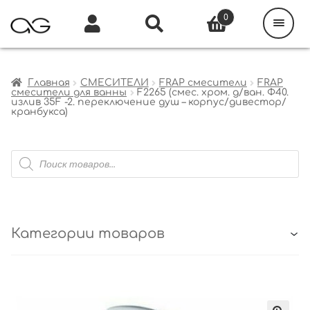
Поиск
товаров
0
Каталог
Инфо
Кабинет
Главная
СМЕСИТЕЛИ
FRAP смесители
FRAP
смесители для ванны
F2265 (смес. хром. д/ван. Ф40.
излив 35F -2. переключение душ – корпус/дивестор/
кранбукса)
Поиск
товаров
Категории товаров