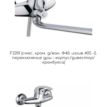
F2201 (смес. хром. д/ван. Ф40. излив 40S -2.
переключение душ – корпус/дивестор/
кранбукса)