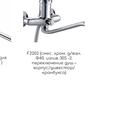
F2203 (смес. хром. д/ван.
для
Ф40. излив 30S -2.
)
переключение душ –
корпус/дивестор/
кранбукса)