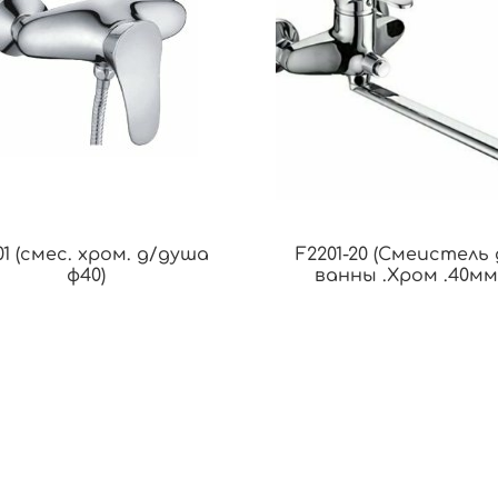
01 (смес. хром. д/душа
F2201-20 (Смеистель 
ф40)
ванны .Хром .40мм 