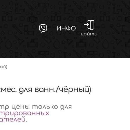
ИНФО
войти
ный)
смес. для ванн./чёрный)
р цены только для
стрированных
вателей
.