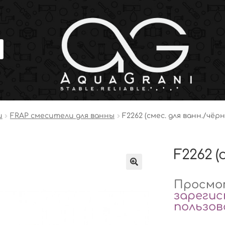
и
FRAP смесители для ванны
F2262 (смес. для ванн./чёр
F2262 (
Просмот
зареги
пользо