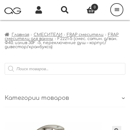
Поиск
товаров
0
Каталог
Инфо
Кабинет
Главная
СМЕСИТЕЛИ
FRAP смесители
FRAP
смесители для ванны
F2221-5 (смес. сатин. д/ван.
Ф40. излив 30F -5. переключение душ – корпус/
дивестор/кранбукса)
Поиск
товаров
Категории товаров