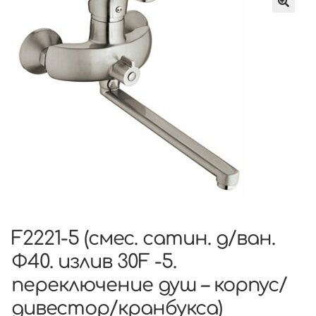
F2221-5 (смес. сатин. д/ван.
Ф40. излив 30F -5.
переключение душ – корпус/
дивестор/кранбукса)