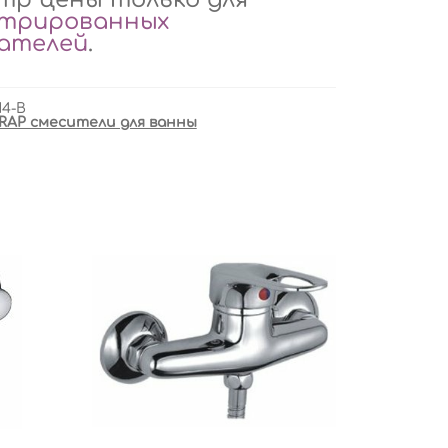
стрированных
вателей
.
14-B
RAP смесители для ванны