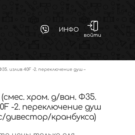
ИНФО
войти
 Ф35. излив 40F -2. переключение душ –
 (смес. хром. д/ван. Ф35.
0F -2. переключение душ
ус/дивестор/кранбукса)
р цены только для