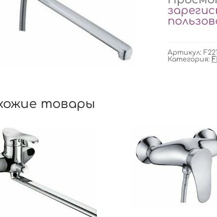
зареги
пользо
Артикул:
F22
Категория:
F
хожие товары