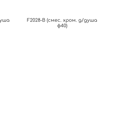
душа
F2028-B (смес. хром. д/душа
ф40)