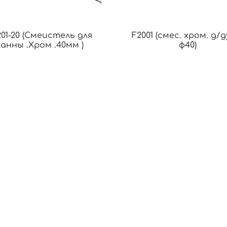
201-20 (Смеистель для
F2001 (смес. хром. д/
ванны .Хром .40мм )
ф40)