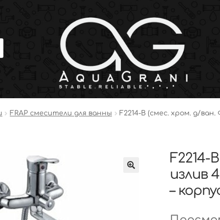
и
FRAP смесители для ванны
F2214-B (смес. хром. д/ван.
F2214-B
излив 4
– корп
Просмот