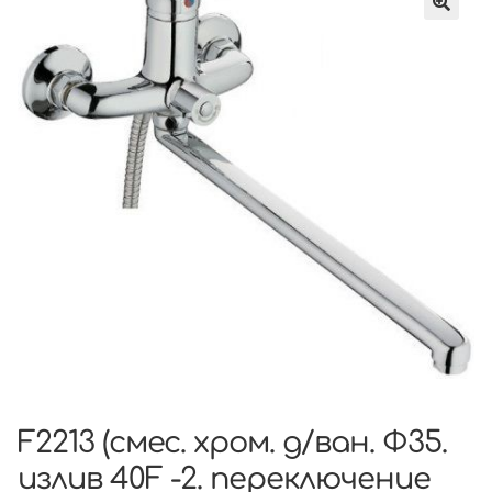
F2213 (смес. хром. д/ван. Ф35.
излив 40F -2. переключение