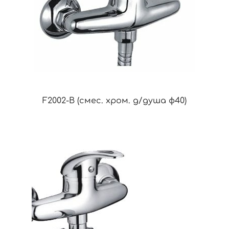
F2002-B (смес. хром. д/душа ф40)