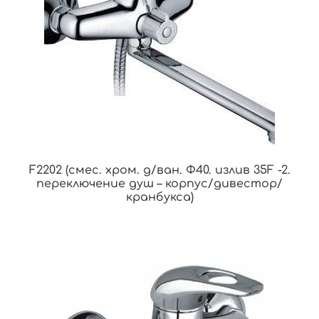
F2202 (смес. хром. д/ван. Ф40. излив 35F -2.
переключение душ – корпус/дивестор/
кранбукса)