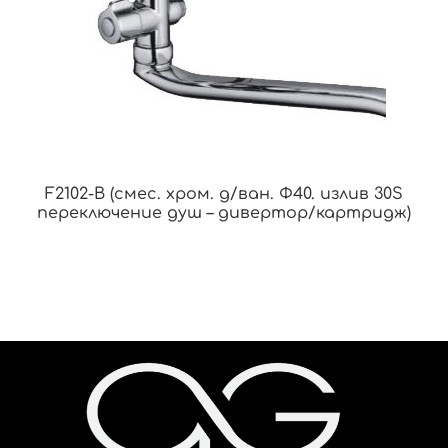
F2102-B (смес. хром. д/ван. Ф40. излив 30S
переключение душ – дивертор/картридж)