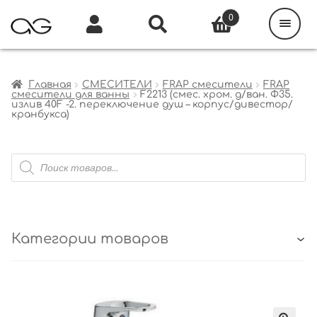
Поиск
товаров
0
Каталог
Инфо
Кабинет
Главная
СМЕСИТЕЛИ
FRAP смесители
FRAP
смесители для ванны
F2213 (смес. хром. д/ван. Ф35.
излив 40F -2. переключение душ – корпус/дивестор/
кранбукса)
Поиск
товаров
Категории товаров