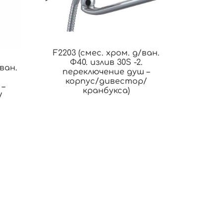
F2203 (смес. хром. д/ван.
Ф40. излив 30S -2.
ван.
переключение душ –
корпус/дивестор/
 –
кранбукса)
/