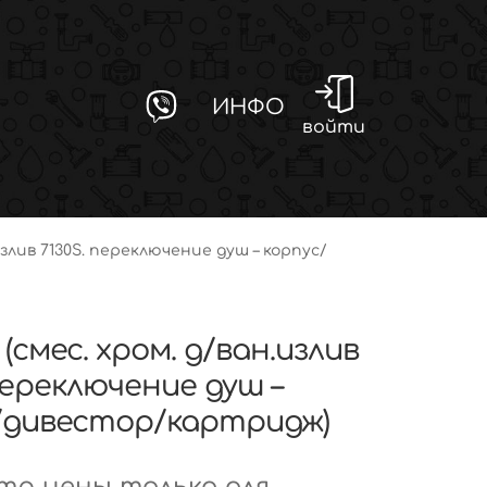
ИНФО
войти
.излив 7130S. переключение душ – корпус/
 (смес. хром. д/ван.излив
переключение душ –
/дивестор/картридж)
р цены только для