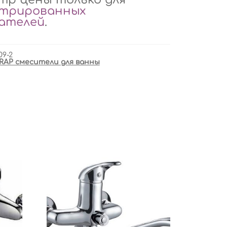
стрированных
вателей
.
09-2
RAP смесители для ванны