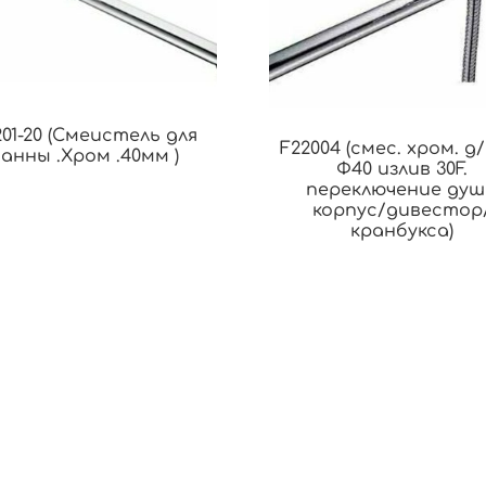
201-20 (Смеистель для
F22004 (смес. хром. д/
ванны .Хром .40мм )
Ф40 излив 30F.
переключение душ
корпус/дивестор
кранбукса)