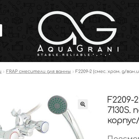
и
FRAP смесители для ванны
F2209-2 (смес. хром. д/ван
F2209-2
7130S. 
корпус
Просмот