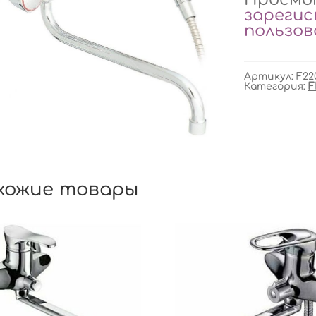
зареги
пользо
Артикул:
F22
Категория:
F
хожие товары