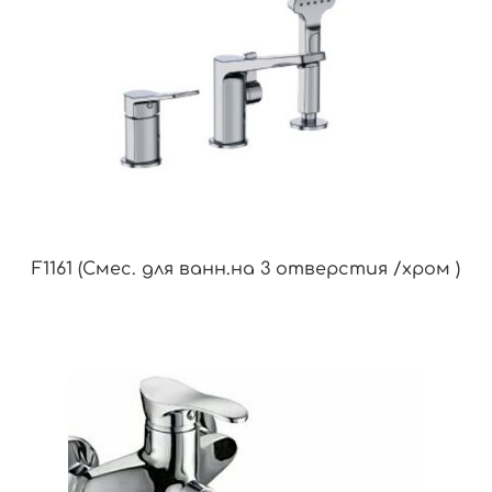
F1161 (Смес. для ванн.на 3 отверстия /хром )