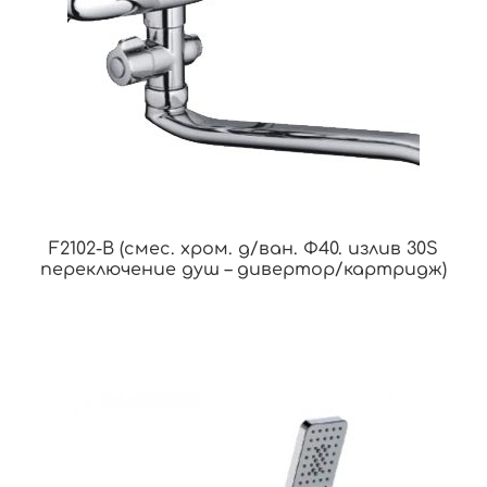
F2102-B (смес. хром. д/ван. Ф40. излив 30S
переключение душ – дивертор/картридж)