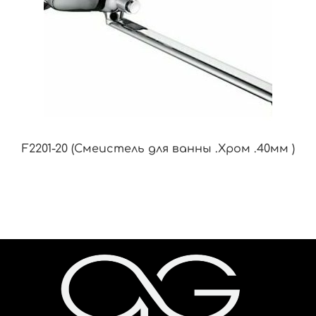
F2201-20 (Смеистель для ванны .Хром .40мм )