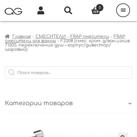
Поиск
товаров
0
Каталог
Инфо
Кабинет
Главная
СМЕСИТЕЛИ
FRAP смесители
FRAP
смесители для ванны
F2208 (смес. хром. д/ван.излив
7130S. переключение душ – корпус/дивестор/
шаровый)
Поиск
товаров
Категории товаров