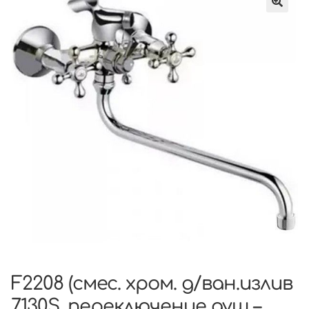
F2208 (смес. хром. д/ван.излив
7130S. переключение душ –