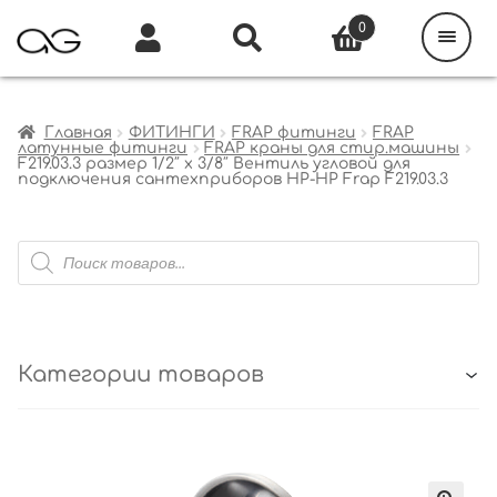
Поиск
товаров
0
Каталог
Инфо
Кабинет
Главная
ФИТИНГИ
FRAP фитинги
FRAP
латунные фитинги
FRAP краны для стир.машины
F219.03.3 размер 1/2″ x 3/8″ Вентиль угловой для
подключения сантехприборов НР-НР Frap F219.03.3
Поиск
товаров
Категории товаров