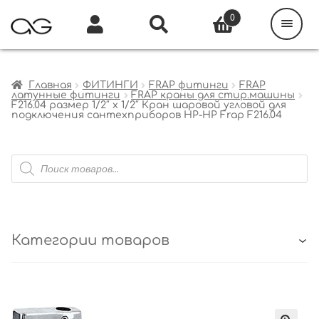
Поиск
товаров
0
Каталог
Инфо
Кабинет
Главная
ФИТИНГИ
FRAP фитинги
FRAP
латунные фитинги
FRAP краны для стир.машины
F216.04 размер 1/2″ x 1/2″ Кран шаровой угловой для
подключения сантехприборов НР-НР Frap F216.04
Поиск
товаров
Категории товаров