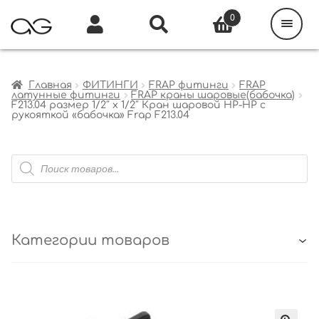
Поиск
товаров
0
Каталог
Инфо
Кабинет
Главная
ФИТИНГИ
FRAP фитинги
FRAP
латунные фитинги
FRAP краны шаровые(бабочка)
F213.04 размер 1/2″ x 1/2″ Кран шаровой НР-НР с
рукояткой «бабочка» Frap F213.04
Поиск
товаров
Категории товаров