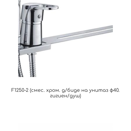
F1250-2 (смес. хром. д/биде на унитаз ф40.
гигиен/душ)