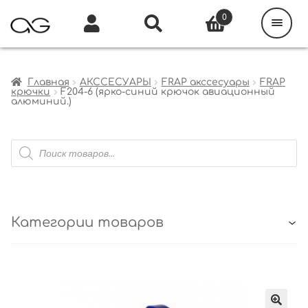
Поиск
товаров
0
Каталог
Инфо
Кабинет
Главная
АКССЕСУАРЫ
FRAP акссесуары
FRAP
крючки
F204-6 (ярко-синий крючок авиационный
алюминий.)
Поиск
товаров
Категории товаров