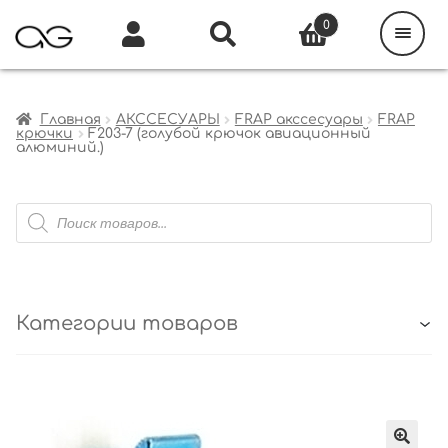
Поиск
товаров
0
Каталог
Инфо
Кабинет
Главная
АКССЕСУАРЫ
FRAP акссесуары
FRAP
крючки
F203-7 (голубой крючок авиационный
алюминий.)
Поиск
товаров
Категории товаров