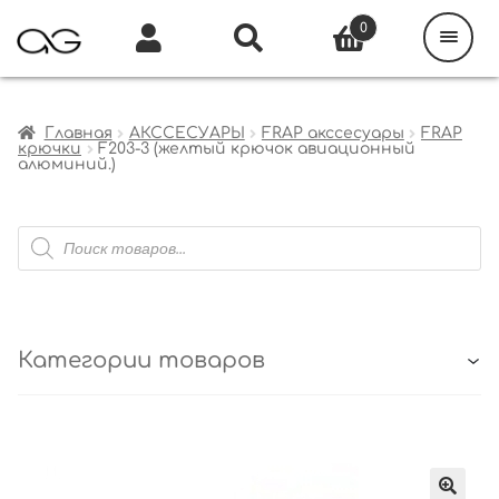
Поиск
товаров
0
Каталог
Инфо
Кабинет
Главная
АКССЕСУАРЫ
FRAP акссесуары
FRAP
крючки
F203-3 (желтый крючок авиационный
алюминий.)
Поиск
товаров
Категории товаров