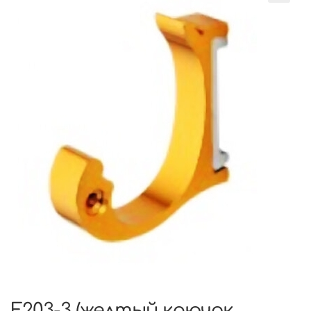
F203-3 (желтый крючок