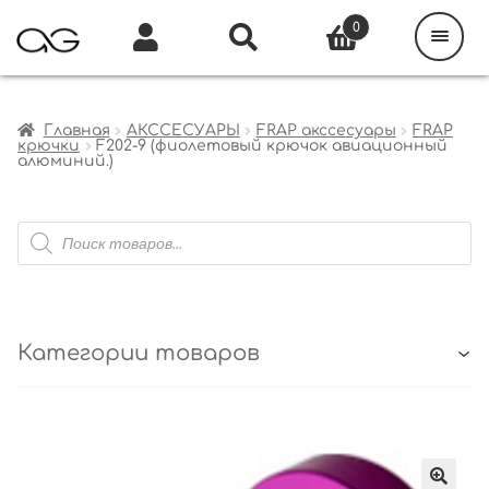
Поиск
товаров
0
Каталог
Инфо
Кабинет
Главная
АКССЕСУАРЫ
FRAP акссесуары
FRAP
крючки
F202-9 (фиолетовый крючок авиационный
алюминий.)
Поиск
товаров
Категории товаров