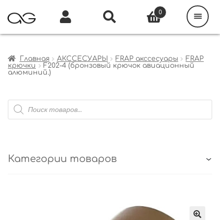
Поиск
товаров
0
Каталог
Инфо
Кабинет
Главная
АКССЕСУАРЫ
FRAP акссесуары
FRAP
крючки
F202-4 (бронзовый крючок авиационный
алюминий.)
Поиск
товаров
Категории товаров