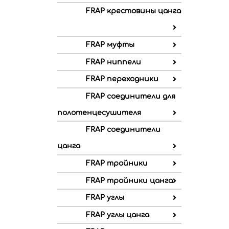
FRAP крестовины цанга
FRAP муфты
FRAP ниппели
FRAP переходники
FRAP соединители для
полотенцесушителя
FRAP соединители
цанга
FRAP тройники
FRAP тройники цанга
FRAP углы
FRAP углы цанга