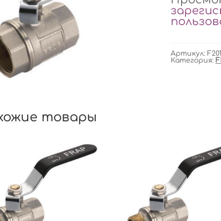
зареги
пользо
Артикул:
F201
Категория:
F
хожие товары