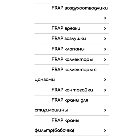
FRAP воздухоотводчики
FRAP врезки
FRAP заглушки
FRAP клапаны
FRAP коллекторы
FRAP коллекторы с
цангами
FRAP контргайки
FRAP краны для
стир.машины
FRAP краны
фильтр(бабочка)