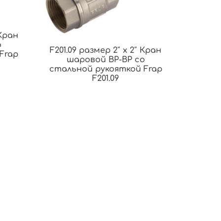
 Кран
о
F201.09 размер 2″ x 2″ Кран
Frap
шаровой ВР-ВР со
стальной рукояткой Frap
F201.09