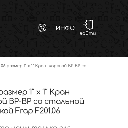
ИНФО
войти
1.06 размер 1″ x 1″ Кран шаровой ВР-ВР со
 размер 1″ x 1″ Кран
й ВР-ВР со стальной
ой Frap F201.06
р цены только для