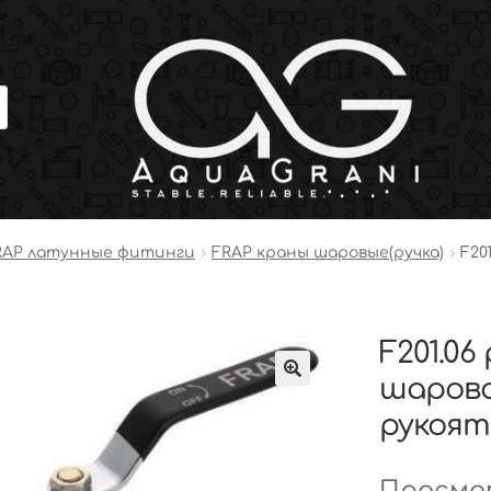
RAP латунные фитинги
FRAP краны шаровые(ручка)
F20
F201.06
шарово
рукоятк
Просмот