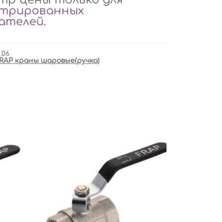
стрированных
вателей
.
.06
RAP краны шаровые(ручка)