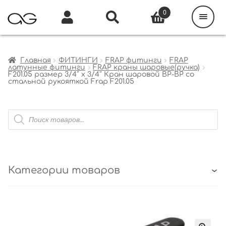
Поиск
товаров
0
Каталог
Инфо
Кабинет
Главная
ФИТИНГИ
FRAP фитинги
FRAP
латунные фитинги
FRAP краны шаровые(ручка)
F201.05 размер 3/4″ x 3/4″ Кран шаровой ВР-ВР со
стальной рукояткой Frap F201.05
Поиск
товаров
Категории товаров