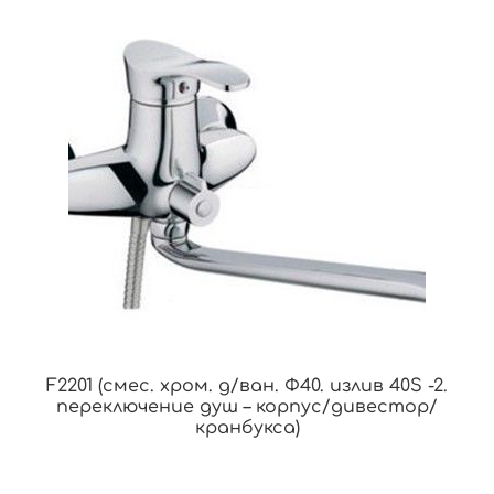
F2201 (смес. хром. д/ван. Ф40. излив 40S -2.
переключение душ – корпус/дивестор/
кранбукса)