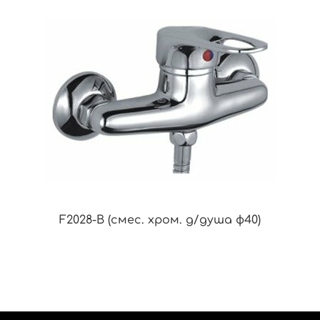
F2028-B (смес. хром. д/душа ф40)