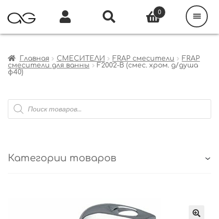
Поиск
товаров
0
Каталог
Инфо
Кабинет
Главная
СМЕСИТЕЛИ
FRAP смесители
FRAP
смесители для ванны
F2002-B (смес. хром. д/душа
ф40)
Поиск
товаров
Категории товаров