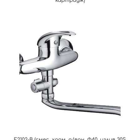
картридж)
F2102-B (смес. хром. д/ван. Ф40. излив 30S