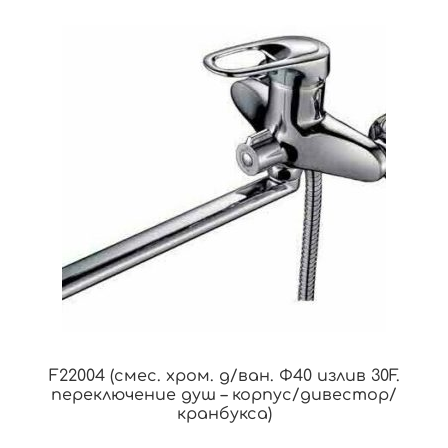
F22004 (смес. хром. д/ван. Ф40 излив 30F.
переключение душ – корпус/дивестор/
кранбукса)