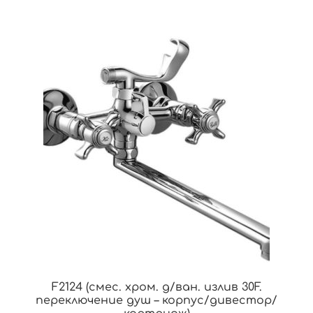
F2124 (смес. хром. д/ван. излив 30F.
переключение душ – корпус/дивестор/