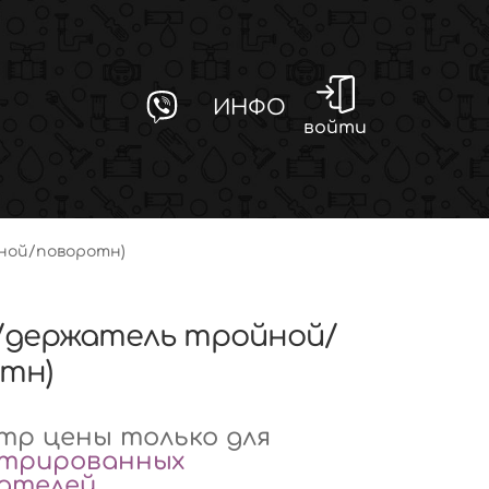
ИНФО
войти
йной/поворотн)
(п/держатель тройной/
тн)
р цены только для
стрированных
вателей
.