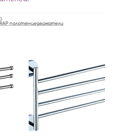
3
RAP полотенцедержатели
ь