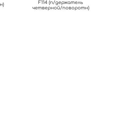
F114 (п/держатель
н)
четверной/поворотн)