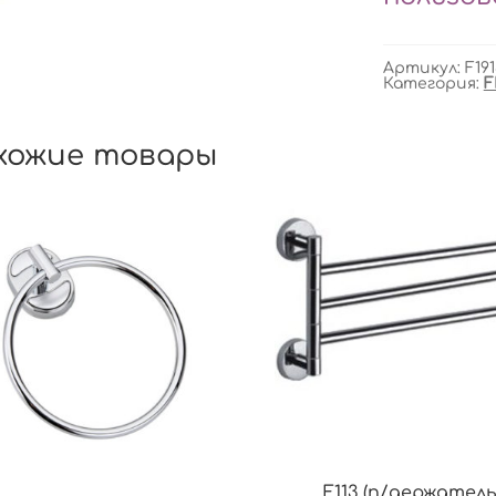
Артикул:
F191
Категория:
F
хожие товары
F113 (п/держател