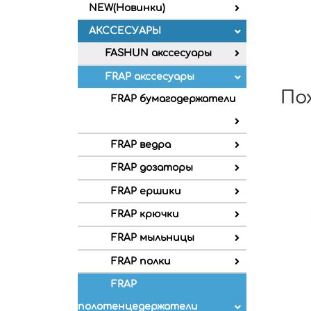
NEW(Новинки)
АКССЕСУАРЫ
FASHUN акссесуары
FRAP акссесуары
По
FRAP бумагодержатели
FRAP ведра
FRAP дозаторы
FRAP ершики
FRAP крючки
FRAP мыльницы
FRAP полки
FRAP
полотенцедержатели