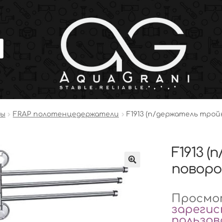
ры
FRAP полотенцедержатели
F1913 (п/держатель тро
F1913 
поворо
Просмот
зареги
пользо