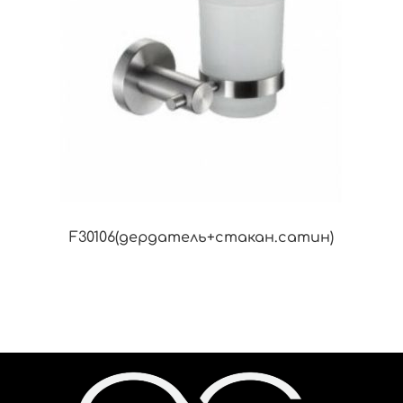
F30106(дердатель+стакан.сатин)