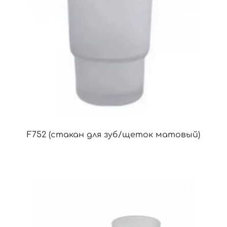
F752 (стакан для зуб/щеток матовый)