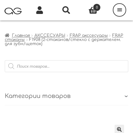
Поиск
товаров
0
Каталог
Инфо
Кабинет
Главная
АКССЕСУАРЫ
FRAP акссесуары
FRAP
стаканы
F1908 (2-стаканов/стекло с держателем.
для зубн/щеток)
Поиск
товаров
Категории товаров