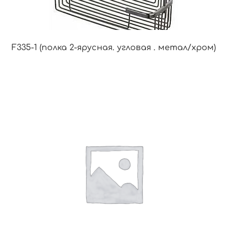
F335-1 (полка 2-ярусная. угловая . метал/хром)