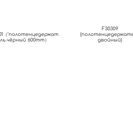
F30309
201（’полотенцедержат
(полотенцедержат
ель.чёрный 600mm）
двойный)