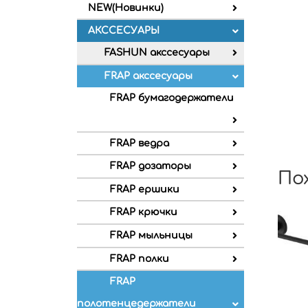
NEW(Новинки)
АКССЕСУАРЫ
FASHUN акссесуары
FRAP акссесуары
FRAP бумагодержатели
FRAP ведра
FRAP дозаторы
По
FRAP ершики
FRAP крючки
FRAP мыльницы
FRAP полки
FRAP
полотенцедержатели