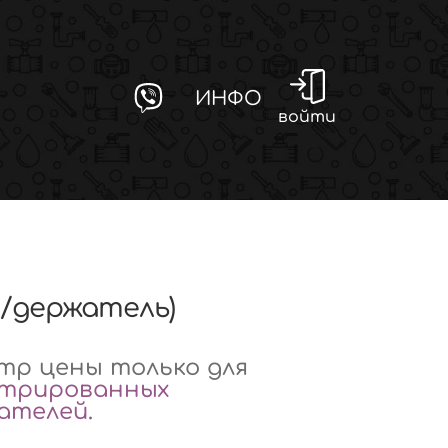
ИНФО
войти
п/держатель)
р цены только для
стрированных
вателей
.