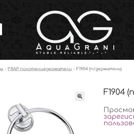
ры
FRAP полотенцедержатели
F1904 (п/держатель)
F1904 (
Просмот
зареги
пользо