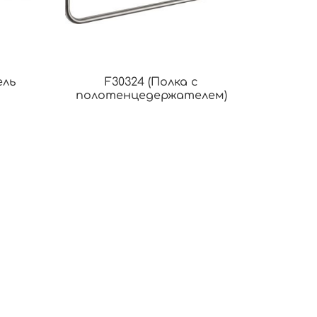
ель
F30324 (Полка с
полотенцедержателем)