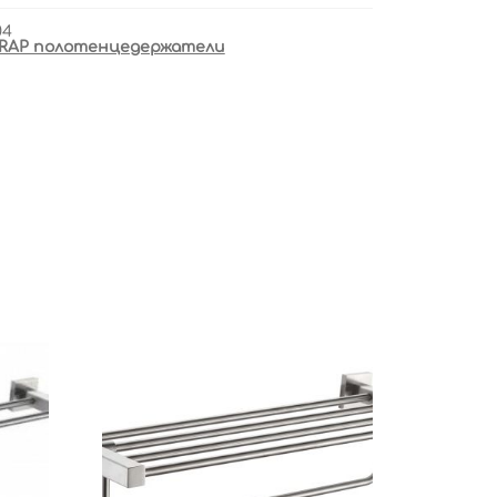
04
RAP полотенцедержатели