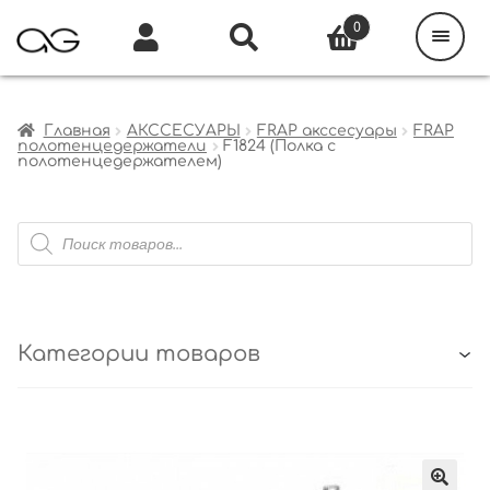
Поиск
товаров
0
Каталог
Инфо
Кабинет
Главная
АКССЕСУАРЫ
FRAP акссесуары
FRAP
полотенцедержатели
F1824 (Полка с
полотенцедержателем)
Поиск
товаров
Категории товаров