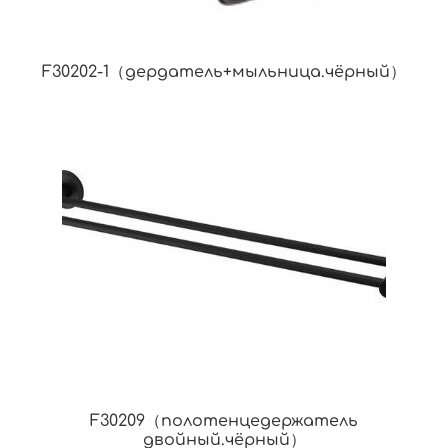
F30202-1（дердатель+мыльница.чёрный）
F30209（полотенцедержатель
двойный.чёрный）