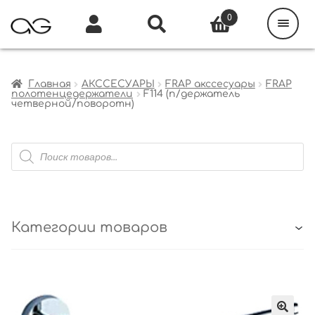
Поиск
товаров
0
Каталог
Инфо
Кабинет
Главная
АКССЕСУАРЫ
FRAP акссесуары
FRAP
полотенцедержатели
F114 (п/держатель
четверной/поворотн)
Поиск
товаров
Категории товаров