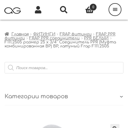
Поиск
товаров
0
Каталог
Инфо
Кабинет
Главная
ФИТИНГИ
FRAP фитинги
FRAP PPR
фитинги
FRAP PPR соединители
PPR БЕЛЫЙ
F111.2505 размер 25 x 3/4″ Соединитель PPR (Муфта
комбинированная ВР) ВР, латуный Frap F111.2505
Поиск
товаров
Категории товаров